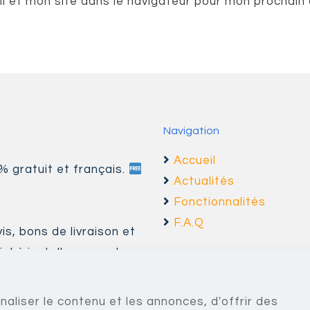
l et mon site dans le navigateur pour mon prochain
Navigation
Accueil
0% gratuit et français.
Actualités
Fonctionnalités
F.A.Q
s, bons de livraison et
l à installer sur votre
via une simple connexion
u smartphone.
liser le contenu et les annonces, d'offrir des