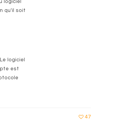
 logiciel
 qu'il soit
e logiciel
mpte est
rotocole
47