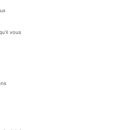
aux
u'il vous
ons