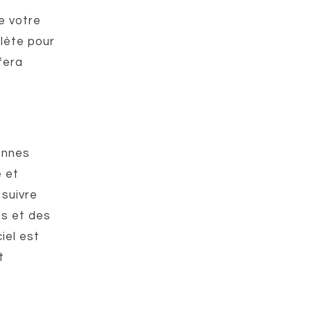
e votre
plète pour
 fera
yennes
e et
 suivre
es et des
iel est
t