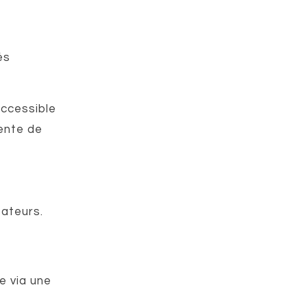
és
ccessible
tente de
ateurs.
le via une