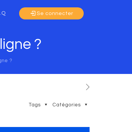
A.Q
Se connecter
ligne ?
igne ?
Tags
Catégories