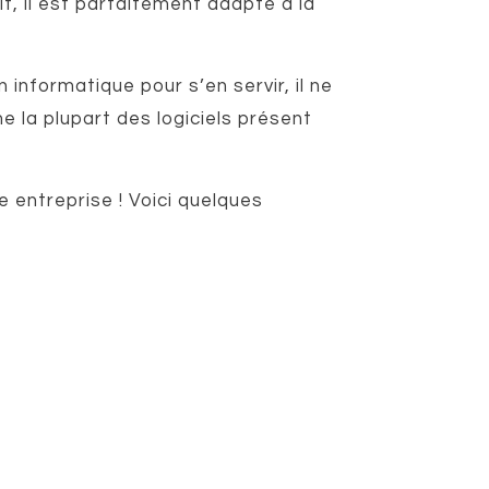
t, il est parfaitement adapté à la
n informatique pour s’en servir, il ne
la plupart des logiciels présent
 entreprise ! Voici quelques